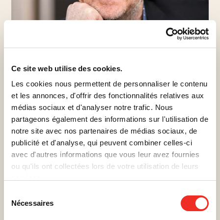
Ce site web utilise des cookies.
Les cookies nous permettent de personnaliser le contenu
ANDRÉ
ROBITAILLE
et les annonces, d'offrir des fonctionnalités relatives aux
médias sociaux et d'analyser notre trafic. Nous
ANIMATEUR
partageons également des informations sur l'utilisation de
Comédien, animateur, producteur et porte-parole de la
notre site avec nos partenaires de médias sociaux, de
Société de recherche sur le cancer pour le Québec, le
publicité et d'analyse, qui peuvent combiner celles-ci
public a vu évoluer cet artiste multidisciplinaire dans une
avec d'autres informations que vous leur avez fournies
multitude d’émissions et de séries télévisées ainsi qu’au
ou qu'ils ont collectées lors de votre utilisation de leurs
théâtre et au cinéma. Il est également cofondateur de
services.
Monarque Productions qui œuvre dans la création de
Sélection
spectacles sur scène. Récipiendaire de nombreux prix de
Nécessaires
du
reconnaissance, André est un homme de cœur pour qui il
consentement