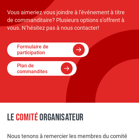
Vous aimeriez vous joindre à l’événement à titre
de commanditaire? Plusieurs options s’offrent à
vous. N’hésitez pas à nous contacter!
Formulaire de
participation
Plan de
commandites
LE
COMITÉ
ORGANISATEUR
Nous tenons à remercier les membres du comité