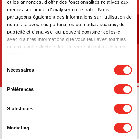
et les annonces, d'offrir des fonctionnalités relatives aux
Découvrez comment vous pouvez faire la
médias sociaux et d'analyser notre trafic. Nous
différence pour la cause.
partageons également des informations sur l'utilisation de
notre site avec nos partenaires de médias sociaux, de
Faire un
publicité et d'analyse, qui peuvent combiner celles-ci
don
avec d'autres informations que vous leur avez fournies
ou qu'ils ont collectées lors de votre utilisation de leurs
Découvrir nos
services.
événements
Sélection
Nécessaires
du
consentement
Préférences
Statistiques
NOUVELLES
Marketing