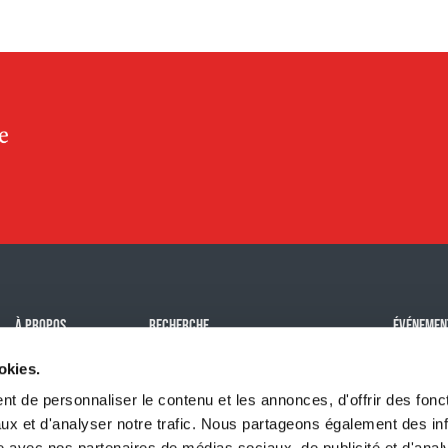
À PROPOS
RECHERCHE
ÉVÉNEMEN
Mission
Notre impact
Challenge
okies.
Histoire
Programmes de subventions
Événemen
t de personnaliser le contenu et les annonces, d'offrir des fonct
Équipe
Tous nos
ux et d'analyser notre trafic. Nous partageons également des in
site avec nos partenaires de médias sociaux, de publicité et d'anal