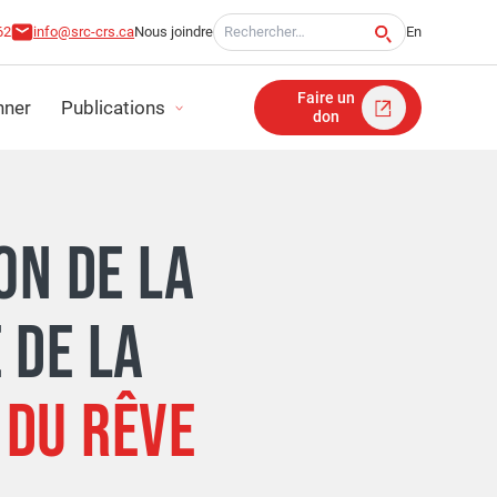
Recherche pour:
62
info@src-crs.ca
Nous joindre
En
Faire un
ner
Publications
don
ITÉ
ON DE LA
TS D'IMPACT
 DE LA
FINANCIERS
DU RÊVE
ICATION STRATÉGIQUE