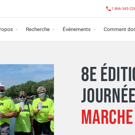
1 866-343-22
ropos
Recherche
Événements
Comment don
RE IMPACT
CHALLENGE CONTRE LE CANCER
ACTUAL
8E ÉDITI
GRAMMES DE SUBVENTIONS
LE CHALLENGE ROSE
RAPPOR
JOURNÉE
JETS DE RECHERCHE
TOUS NOS ÉVÉNEMENTS
ÉTATS 
MARCHE 
ORGANISER SON ACTIVITÉ
PLANIF