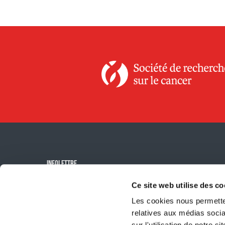
INFOLETTRE
Ce site web utilise des co
M'inscrire à
l'infolettre
Les cookies nous permetten
relatives aux médias socia
sur l'utilisation de notre 