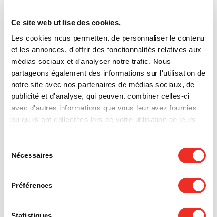
tous les types de cancer. Chaque dollar
récolté nous rapproche des découvertes
Ce site web utilise des cookies.
scientifiques cruciales qui feront une
réelle différence pour les personnes
Les cookies nous permettent de personnaliser le contenu
touchées par cette maladie.
et les annonces, d'offrir des fonctionnalités relatives aux
médias sociaux et d'analyser notre trafic. Nous
partageons également des informations sur l'utilisation de
Nous tenons à exprimer notre profonde
gratitude envers tous les participants,
notre site avec nos partenaires de médias sociaux, de
les commanditaires, ainsi que les chefs
publicité et d'analyse, qui peuvent combiner celles-ci
pour leur engagement exceptionnel.
avec d'autres informations que vous leur avez fournies
Grâce à vous, la recherche continue de
ou qu'ils ont collectées lors de votre utilisation de leurs
progresser.
services.
Sélection
Accords Célestes s’inscrit désormais
Nécessaires
du
comme un événement incontournable,
consentement
ayant récolté plus de 1 380 600 $ pour
Préférences
soutenir la recherche sur le cancer,
depuis ses débuts en 2018.
Statistiques