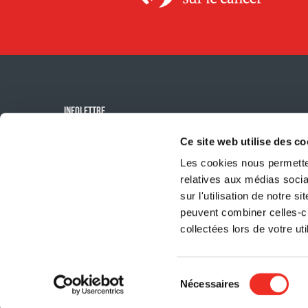
INFOLETTRE
Ce site web utilise des co
M'inscrire à
l'infolettre
Les cookies nous permetten
relatives aux médias socia
sur l'utilisation de notre 
peuvent combiner celles-ci
collectées lors de votre uti
© 2026 Société de recherche sur le cancer.
Organisme de bienf
Sélection
Nécessaires
du