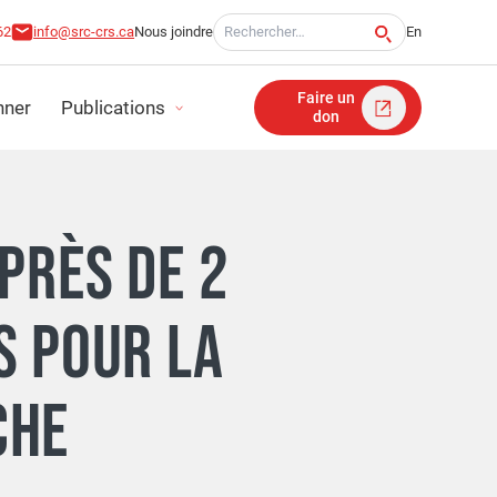
Recherche pour:
62
info@src-crs.ca
Nous joindre
En
Faire un
ner
Publications
don
ITÉ
PRÈS DE 2
TS D'IMPACT
S POUR LA
FINANCIERS
CHE
ICATION STRATÉGIQUE