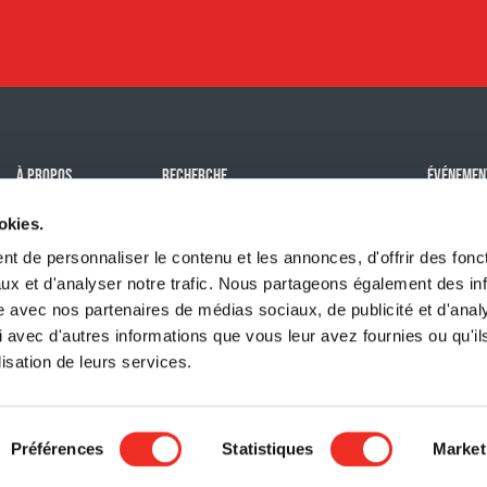
À PROPOS
RECHERCHE
ÉVÉNEMEN
Mission
Notre impact
Challenge
okies.
Histoire
Programmes de subventions
Événemen
t de personnaliser le contenu et les annonces, d'offrir des fonct
Équipe
Tous nos
ux et d'analyser notre trafic. Nous partageons également des in
site avec nos partenaires de médias sociaux, de publicité et d'anal
Carrières
Organiser
 avec d'autres informations que vous leur avez fournies ou qu'il
lisation de leurs services.
aisance No. 11915 3229 RR0001 | T3010
Préférences
Statistiques
Market