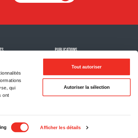
TS
PUBLICATIONS
 contre le cancer
Actualité
Tout autoriser
ts signatures
Rapport d'impact
ionnalités
 événements
formations
Autoriser la sélection
yse, qui
 son activité
s ont
Confidentialité
Clavardage: LiveChat
ing
Afficher les détails