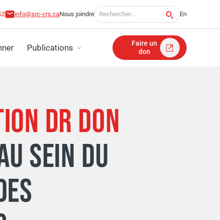
Recherche pour:
62
info@src-crs.ca
Nous joindre
En
Faire un
ner
Publications
don
ITÉ
ION DR DON
TS D'IMPACT
AU SEIN DU
FINANCIERS
DES
ICATION STRATÉGIQUE