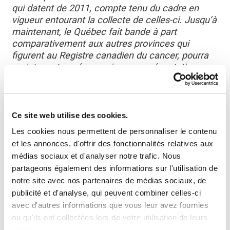
qui datent de 2011, compte tenu du cadre en
vigueur entourant la collecte de celles-ci. Jusqu’à
maintenant, le Québec fait bande à part
comparativement aux autres provinces qui
figurent au Registre canadien du cancer, pourra
maintenant espérer avoir une représentation
avec des données à jour, afin de contribuer à la
production de données normalisées et
comparables »
a déclaré
Manon Pepin
, présidente
et directrice générale de la Société de recherche
Ce site web utilise des cookies.
sur le cancer.
Les cookies nous permettent de personnaliser le contenu
et les annonces, d'offrir des fonctionnalités relatives aux
Madame Pepin joint sa voix à d’autres organismes
médias sociaux et d'analyser notre trafic. Nous
oeuvrant dans le domaine du cancer (Fondation
partageons également des informations sur l'utilisation de
québécoise du cancer, Leucan, Procure et Société
notre site avec nos partenaires de médias sociaux, de
canadienne du cancer) et rappelle que le partage
publicité et d'analyse, qui peuvent combiner celles-ci
des données est primordial pour faire accélérer la
avec d'autres informations que vous leur avez fournies
recherche sur le cancer.
« Avec l’adoption de ce
ou qu'ils ont collectées lors de votre utilisation de leurs
projet de loi, ce sont non seulement les
services.