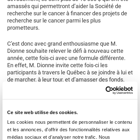
amassés qui permettront d’aider la Société de
recherche sur le cancer à financer des projets de
recherche sur le cancer parmi les plus
prometteurs.
C’est donc avec grand enthousiasme que M.
Dionne souhaite relever le défi à nouveau cette
année, cette fois-ci avec une formule différente.
En effet, M. Dionne invite cette fois-ci les
participants à travers le Québec à se joindre à lui et
de marcher, à leur tour, et d’amasser des fonds.
« Denis Dionne est un réel ambassadeur de la
Société de recherche sur le cancer. Dans les
dernières années, en plus de la Traversée, il a
Ce site web utilise des cookies.
participé à un défi du programme
Challenge SRC
Les cookies nous permettent de personnaliser le contenu
en 2019 où il a pu amasser 12 645 $ et découvrir
et les annonces, d'offrir des fonctionnalités relatives aux
la Patagonie. De plus, il est également inscrit à
médias sociaux et d'analyser notre trafic. Nous
un défi au Cambodge (2024) pour lequel il a déjà