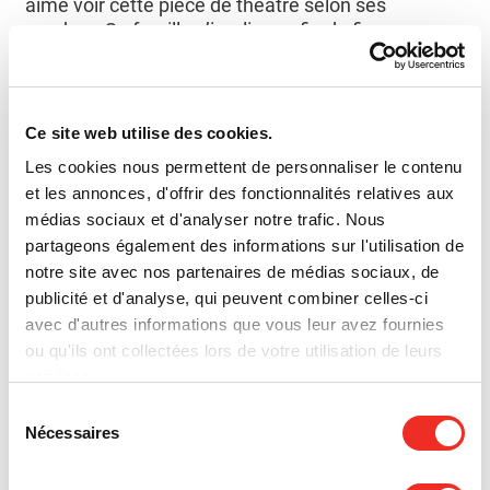
aimé voir cette pièce de théâtre selon ses
proches. Sa famille s’implique afin de financer
davantage de projets de recherche prometteurs et
ainsi, donner l’espoir à plus de familles. La Société
de recherche sur le cancer est reconnaissante
pour le généreux don au Fonds commémoratif
Ce site web utilise des cookies.
Antoine Frappier qui servira à financer des projets
Les cookies nous permettent de personnaliser le contenu
de recherche associés au cancer de l’œsophage
et les annonces, d'offrir des fonctionnalités relatives aux
ou/ et de l’estomac.
médias sociaux et d'analyser notre trafic. Nous
partageons également des informations sur l'utilisation de
« Appelez-moi Stéphane »
, classique des années
notre site avec nos partenaires de médias sociaux, de
80, réserve à ses spectateurs une pièce mythique
publicité et d'analyse, qui peuvent combiner celles-ci
dont la distribution est impressionnante :
avec d'autres informations que vous leur avez fournies
Auteurs
: Claude Meunier et Louis Saia
ou qu'ils ont collectées lors de votre utilisation de leurs
Mise en scène
: André Robitaille (Porte-parole de la
services.
Société de recherche sur le cancer)
Sélection
Avec
: Patrice Bélanger, Caroline Bouchard, Véronic
Nécessaires
DiCaire, Bernard Fortin, Dominic Paquet et Tammy
du
Verge
consentement