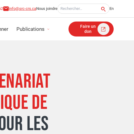
Recherche pour:
62
info@src-crs.ca
Nous joindre
En
Faire un
ner
Publications
don
ITÉ
ENARIAT
TS D'IMPACT
IQUE DE
FINANCIERS
OUR LES
ICATION STRATÉGIQUE