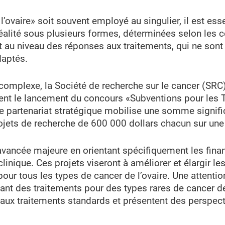
l’ovaire» soit souvent employé au singulier, il est es
éalité sous plusieurs formes, déterminées selon les c
t au niveau des réponses aux traitements, qui ne son
daptés.
 complexe, la Société de recherche sur le cancer (SRC
nt le lancement du concours «Subventions pour les 
Ce partenariat stratégique mobilise une somme signif
ojets de recherche de 600 000 dollars chacun sur une 
vancée majeure en orientant spécifiquement les fina
clinique. Ces projets viseront à améliorer et élargir l
r tous les types de cancer de l’ovaire. Une attention
t des traitements pour des types rares de cancer de 
ux traitements standards et présentent des perspecti