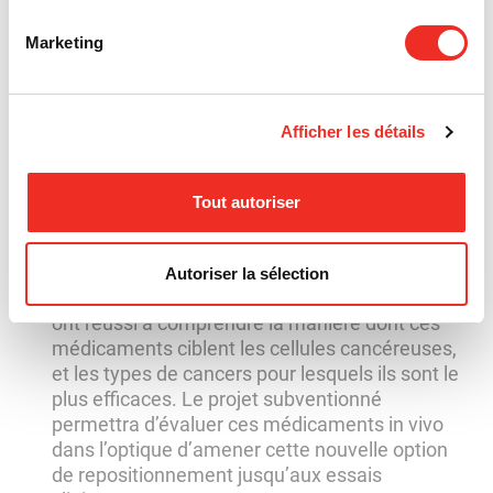
déterminer s’ils sont efficaces chez les patients
Marketing
ayant développé une résistance à leur
traitement de chimiothérapie.
Contrer le cancer avec la médication contre
Afficher les détails
l’insuffisance cardiaque
Il a été observé qu’une classe de médicaments
généralement prescrits pour traiter
Tout autoriser
l’insuffisance cardiaque a également la
capacité de réduire le taux d’incidence et la
mortalité associée au cancer. Noël Raynal et
Autoriser la sélection
son équipe du CHU Sainte-Justine à Montréal,
ont réussi à comprendre la manière dont ces
médicaments ciblent les cellules cancéreuses,
et les types de cancers pour lesquels ils sont le
plus efficaces. Le projet subventionné
permettra d’évaluer ces médicaments in vivo
dans l’optique d’amener cette nouvelle option
de repositionnement jusqu’aux essais