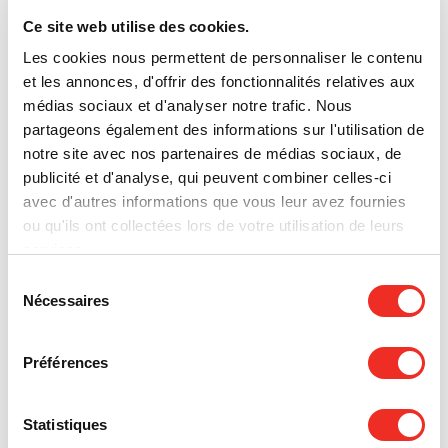
dernier pourrait devenir une option plus
Ce site web utilise des cookies.
abordable et accessible que l’enzalutamide
pour améliorer l’efficacité de l’immunothérapie
Les cookies nous permettent de personnaliser le contenu
du cancer de la vessie.
et les annonces, d'offrir des fonctionnalités relatives aux
médias sociaux et d'analyser notre trafic. Nous
Des médicaments contre les allergies tuent les
partageons également des informations sur l'utilisation de
cellules cancéreuses
notre site avec nos partenaires de médias sociaux, de
Dans la leucémie lymphoïde chronique (LLC), la
publicité et d'analyse, qui peuvent combiner celles-ci
forme la plus courante de leucémie chez
avec d'autres informations que vous leur avez fournies
l’adulte, les patients finissent par développer
ou qu'ils ont collectées lors de votre utilisation de leurs
des résistances à la chimiothérapie et meurent
services.
des suites de leur maladie. À CancerCare
Sélection
Manitoba, Spencer Gibson et son équipe ont
Nécessaires
du
découvert que les antihistaminiques
consentement
(médicaments pour traiter les allergies
saisonnières) provoquent une réaction qui tue
Préférences
les cellules cancéreuses sans affecter les
cellules saines. L’étude subventionnée vise à
approfondir la compréhension du
Statistiques
fonctionnement de ces antihistaminiques et