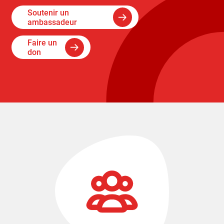
Soutenir un
ambassadeur
Faire un
don