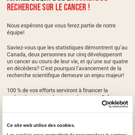
RECHERCHE SUR LE CANCER !
Nous espérons que vous ferez partie de notre
équipe!
Saviez-vous que les statistiques démontrent qu’au
Canada, deux personnes sur cinq développeront
un cancer au cours de leur vie, et qu’une sur quatre
en décèdera? C’est pourquoi l’avancement de la
recherche scientifique demeure un enjeu majeur!
100 % de vos efforts serviront à financer la
recherche sur tous les types de cancer. Grâce aux
avancées scientifiques, notre passion, et combiné
à vos efforts, nous réussirons à trouver de
meilleurs moyens pour prévenir, détecter et traiter
cette terrible maladie. Vous serez fiers de votre
Ce site web utilise des cookies.
accomplissement, et nous le serons aussi !
Les cookies nous permettent de personnaliser le contenu