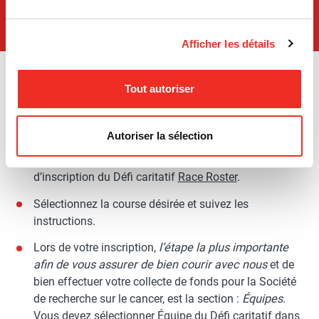
Afficher les détails
INSCRIPTION ET
RENSEIGNEMENTS
Tout autoriser
INSCRIPTION ET
COLLECTE DE FONDS
Autoriser la sélection
Procédez à votre inscription à l’événement sur le site
d’inscription du Défi caritatif
Race Roster
.
Sélectionnez la course désirée et suivez les
instructions.
Lors de votre inscription,
l’étape la plus importante
afin de vous assurer de bien courir avec nous
et de
bien effectuer votre collecte de fonds pour la Société
de recherche sur le cancer, est la section :
Équipes
.
Vous devez sélectionner Équipe du Défi caritatif dans