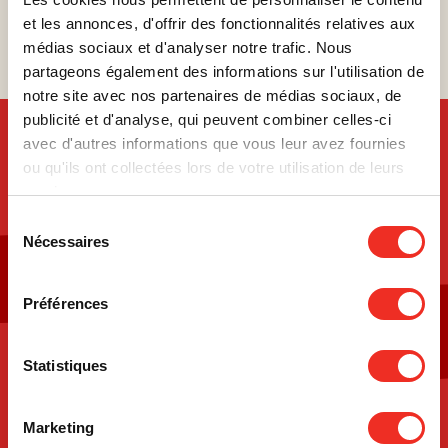
et les annonces, d'offrir des fonctionnalités relatives aux
médias sociaux et d'analyser notre trafic. Nous
Inscrivez-vous !
partageons également des informations sur l'utilisation de
notre site avec nos partenaires de médias sociaux, de
publicité et d'analyse, qui peuvent combiner celles-ci
avec d'autres informations que vous leur avez fournies
ou qu'ils ont collectées lors de votre utilisation de leurs
INFORMATIONS PRATIQUES
services.
Sélection
Nécessaires
du
consentement
Tout savoir sur la course
virtuelle
Préférences
Tout savoir sur la course en
personne
Statistiques
Soutenir un
participant
Marketing