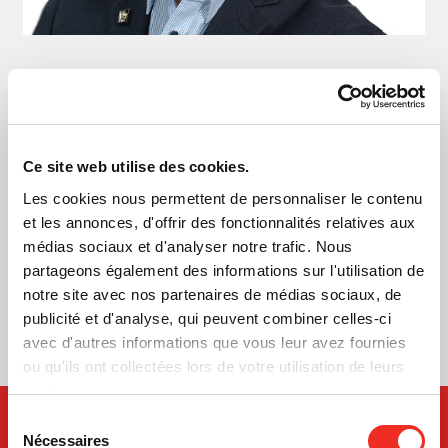
CARSON LOH
Vice-président régional, Marché Rive-Nord et
de Tri-Cities
Ce site web utilise des cookies.
RBC Banque Royale (Colombie-Britannique)
Les cookies nous permettent de personnaliser le contenu
et les annonces, d'offrir des fonctionnalités relatives aux
CONSEIL D'ADMINISTRATION
médias sociaux et d'analyser notre trafic. Nous
Administrateur
partageons également des informations sur l'utilisation de
notre site avec nos partenaires de médias sociaux, de
Visiter le profil
publicité et d'analyse, qui peuvent combiner celles-ci
avec d'autres informations que vous leur avez fournies
ou qu'ils ont collectées lors de votre utilisation de leurs
services.
Sélection
Nécessaires
du