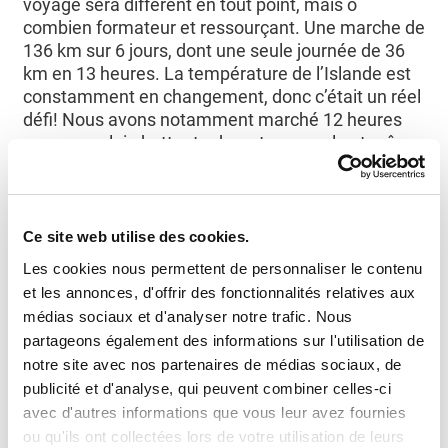
voyage sera différent en tout point, mais ô
combien formateur et ressourçant. Une marche de
136 km sur 6 jours, dont une seule journée de 36
km en 13 heures. La température de l’Islande est
constamment en changement, donc c’était un réel
défi! Nous avons notamment marché 12 heures
sous une pluie battante durant une seule et même
journée, nous avons d’ailleurs dû traverser 3
rivières glacées. En arrivant au bout de la journée,
on doit monter notre tente qui est mouillée, notre
matelas qui est humide, sans compter nos
Ce site web utilise des cookies.
vêtements qui ne sècheront pas durant la nuit… La
Les cookies nous permettent de personnaliser le contenu
température nous poussa tous réellement au bout
et les annonces, d'offrir des fonctionnalités relatives aux
de notre patience! Mais ce voyage fut tellement
médias sociaux et d'analyser notre trafic. Nous
magnifique malgré tout.
partageons également des informations sur l'utilisation de
notre site avec nos partenaires de médias sociaux, de
Je suis en vie, je suis encore là. Je ne peux pas me
publicité et d'analyse, qui peuvent combiner celles-ci
plaindre, je n’en ai pas le droit, au nom de ceux que
avec d'autres informations que vous leur avez fournies
j’ai connus et perdus du cancer dans les dernières
ou qu'ils ont collectées lors de votre utilisation de leurs
années.