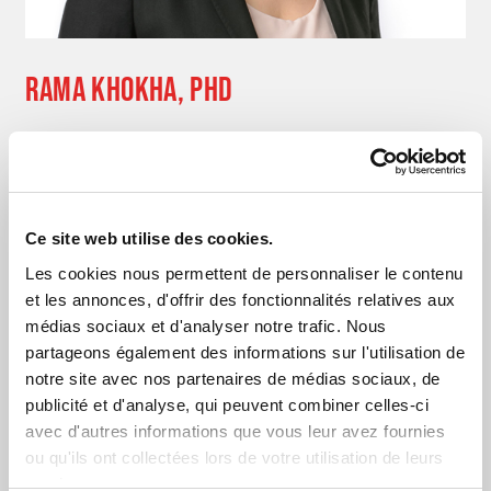
RAMA KHOKHA, PHD
Chercheuse scientifique principale
Princess Margaret Cancer Centre (PM),
Réseau universitaire de la santé
Ce site web utilise des cookies.
Professeure titulaire au Département de
Les cookies nous permettent de personnaliser le contenu
biophysique médicale, nommée
et les annonces, d'offrir des fonctionnalités relatives aux
conjointement au Département de médecine
médias sociaux et d'analyser notre trafic. Nous
de laboratoire et de pathobiologie
partageons également des informations sur l'utilisation de
Université de Toronto
notre site avec nos partenaires de médias sociaux, de
publicité et d'analyse, qui peuvent combiner celles-ci
COMITÉ CONSULTATIF SCIENTIFIQUE
avec d'autres informations que vous leur avez fournies
Membre
ou qu'ils ont collectées lors de votre utilisation de leurs
services.