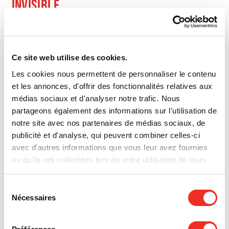
INVISIBLE
L’exposition à tous les contaminants, la fumée et
les gaz toxiques auxquels il a été exposé durant sa
Ce site web utilise des cookies.
carrière sont probablement la cause de son cancer
du rein. C’est un type de cancer reconnu chez les
Les cookies nous permettent de personnaliser le contenu
pompiers, c’est pourquoi sa maladie a
et les annonces, d'offrir des fonctionnalités relatives aux
officiellement été déclarée professionnelle.
médias sociaux et d'analyser notre trafic. Nous
partageons également des informations sur l'utilisation de
«
Heureusement, la considération quant à la
notre site avec nos partenaires de médias sociaux, de
santé et la sécurité des pompiers a connu une
publicité et d'analyse, qui peuvent combiner celles-ci
véritable métamorphose. La reconnaissance de
avec d'autres informations que vous leur avez fournies
certains cancers directement liés au métier de
ou qu'ils ont collectées lors de votre utilisation de leurs
pompier a marqué un tournant majeur.
services.
Aujourd’hui, chaque intervention s’accompagne
Sélection
d’une décontamination obligatoire, sans
Nécessaires
du
exception. Un geste essentiel pour protéger les
consentement
pompiers de la maladie.
»