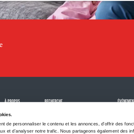
À PROPOS
RECHERCHE
ÉVÉNEMEN
Mission
Notre impact
Challenge
okies.
Histoire
Programmes de subventions
Événemen
t de personnaliser le contenu et les annonces, d'offrir des fonct
Équipe
Tous nos
ux et d'analyser notre trafic. Nous partageons également des in