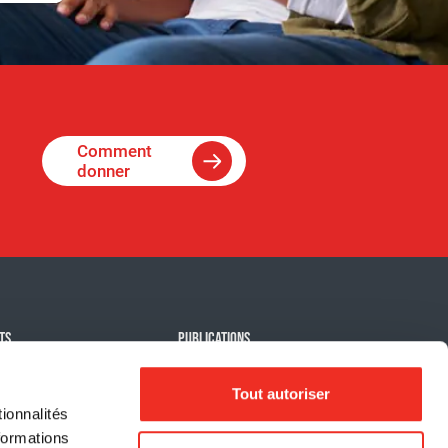
Comment
donner
TS
PUBLICATIONS
 contre le cancer
Actualité
Tout autoriser
ts signatures
Rapport d'impact
ionnalités
 événements
formations