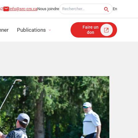
Recherche pour:
62
info@src-crs.ca
Nous joindre
En
Faire un
ner
Publications
don
ITÉ
TS D'IMPACT
FINANCIERS
ICATION STRATÉGIQUE