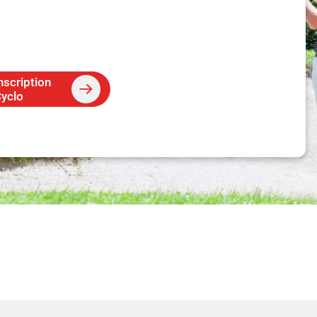
nscription
yclo